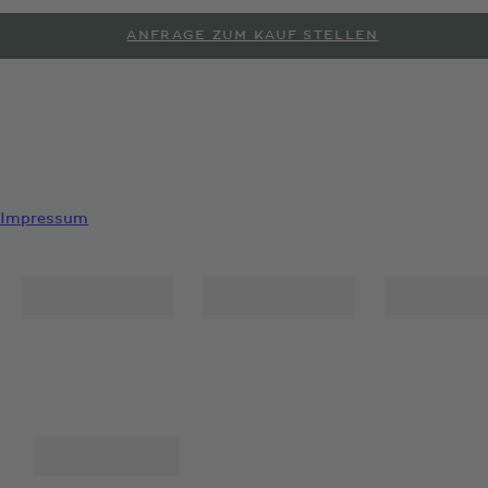
ANFRAGE ZUM KAUF STELLEN
PROBEFAHRT ANFORDERN
Impressum