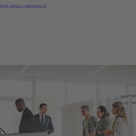
MODELLE
ZUM INHALT WECHSELN
MENÜ
PROBEFAHRT
KONFIGURATOR
HÄNDLER-
ANFRAGEN
SUCHE