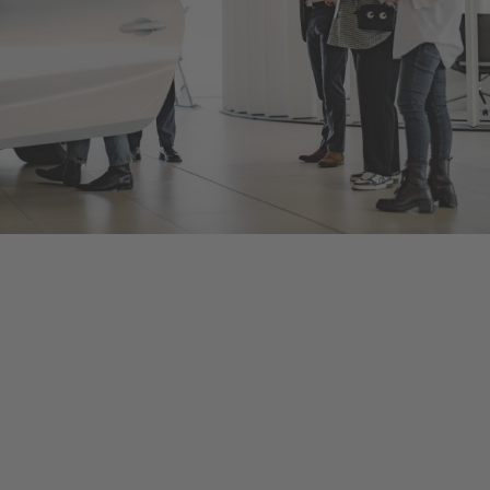
Bentley Berlin
Als offizieller Bentley Motors-Händler bieten wir Ihnen neue
und gebrauchte Bentley-Fahrzeuge, umfangreiches Zubehör
und ein herstellerzertifiziertes Serviceangebot, damit Sie bei
jeder Fahrt in Ihrem Bentley von dessen optimalem
Leistungsvermögen profitieren. Kontaktieren Sie uns, um eine
Probefahrt oder eine Inspektion bei Berlin zu vereinbaren, oder
schauen Sie persönlich vorbei, um mehr zu erfahren – die
Details finden Sie unten.