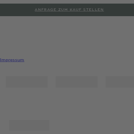
ANFRAGE ZUM KAUF STELLEN
PROBEFAHRT ANFORDERN
Impressum