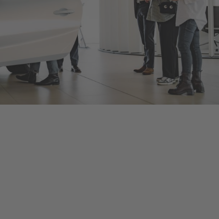
Bentley Berlin
Als offizieller Bentley Motors-Händler bieten wir Ihnen neue
und gebrauchte Bentley-Fahrzeuge, umfangreiches Zubehör
und ein herstellerzertifiziertes Serviceangebot, damit Sie bei
jeder Fahrt in Ihrem Bentley von dessen optimalem
Leistungsvermögen profitieren. Kontaktieren Sie uns, um eine
Probefahrt oder eine Inspektion bei Berlin zu vereinbaren, oder
schauen Sie persönlich vorbei, um mehr zu erfahren – die
Details finden Sie unten.