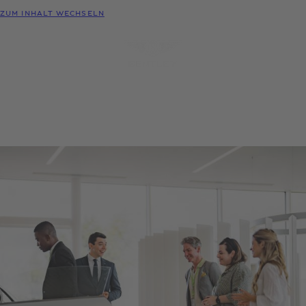
MODELLE
ZUM INHALT WECHSELN
MENÜ
PROBEFAHRT
KONFIGURATOR
HÄNDLER-
ANFRAGEN
SUCHE