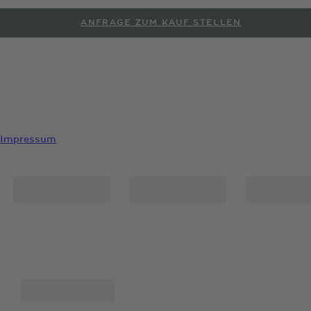
ANFRAGE ZUM KAUF STELLEN
PROBEFAHRT ANFORDERN
Impressum