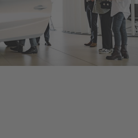
Bentley Berlin
Als offizieller Bentley Motors-Händler bieten wir Ihnen neue
und gebrauchte Bentley-Fahrzeuge, umfangreiches Zubehör
und ein herstellerzertifiziertes Serviceangebot, damit Sie bei
jeder Fahrt in Ihrem Bentley von dessen optimalem
Leistungsvermögen profitieren. Kontaktieren Sie uns, um eine
Probefahrt oder eine Inspektion bei Berlin zu vereinbaren, oder
schauen Sie persönlich vorbei, um mehr zu erfahren – die
Details finden Sie unten.