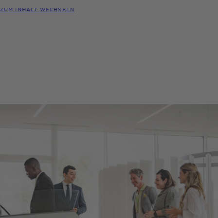
MODELLE
ZUM INHALT WECHSELN
MENÜ
PROBEFAHRT
KONFIGURATOR
HÄNDLER-
ANFRAGEN
SUCHE